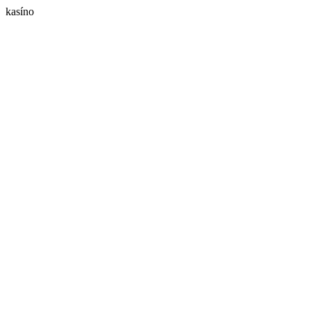
kasíno