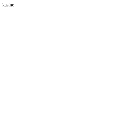
kasíno